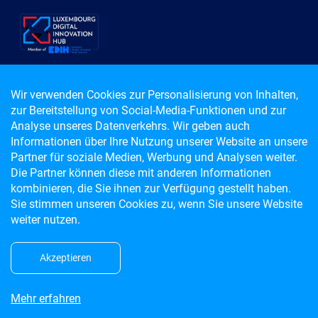
Wir verwenden Cookies zur Personalisierung von Inhalten,
zur Bereitstellung von Social-Media-Funktionen und zur
contact@dih.lu
Analyse unseres Datenverkehrs. Wir geben auch
+352 43 62 63 - 1
Informationen über Ihre Nutzung unserer Website an unsere
Partner für soziale Medien, Werbung und Analysen weiter.
Luxembourg Digital Innovation Hub
Die Partner können diese mit anderen Informationen
Powered by Luxinnovation
kombinieren, die Sie ihnen zur Verfügung gestellt haben.
5, avenue des Hauts Fourneaux
Sie stimmen unseren Cookies zu, wenn Sie unsere Website
L-4362 Esch-sur-Alzette
weiter nutzen.
LUXEMBOURG
Dieses Projekt wird von der Europäischen Union
Akzeptieren
kofinanziert.
Mehr erfahren